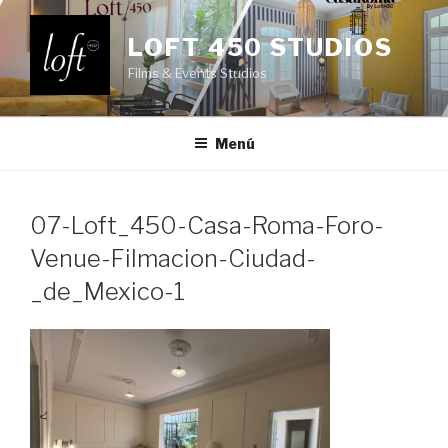
Saltar
al
LOFT 450 STUDIOS
contenido
Films & Events Studios
Menú
07-Loft_450-Casa-Roma-Foro-
Venue-Filmacion-Ciudad-
_de_Mexico-1