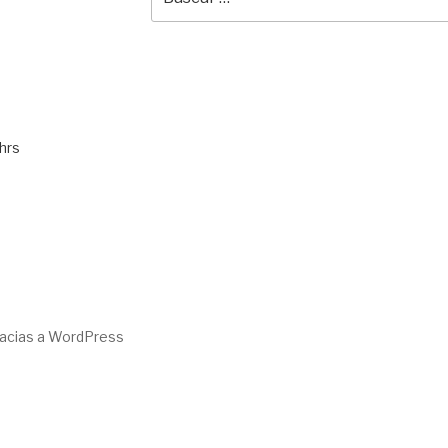
por:
hrs
racias a WordPress