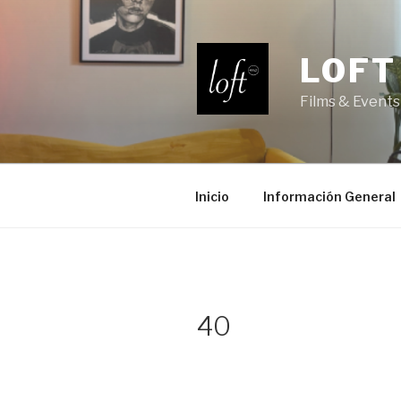
Saltar
al
contenido
LOFT
Films & Events
Inicio
Información General
40