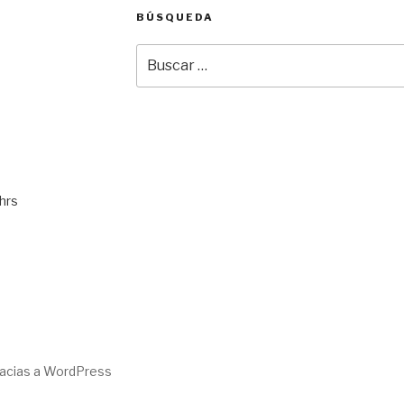
BÚSQUEDA
Buscar
por:
hrs
racias a WordPress