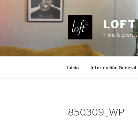
Saltar
al
contenido
LOFT
Films & Events
Inicio
Información General
850309_WP