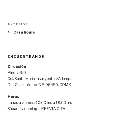
Navegación
Entrada
ANTERIOR
de
anterior:
Casa Roma
entradas
ENCUÉNTRANOS
Dirección
Pino #450
Col. Santa María Insurgentes/Atlampa
Del. Cuauhtémoc, C.P. 06450, CDMX
Horas
Lunes a viernes: 10:00 hrs a 18.00 hrs
Sábado y domingo: PREVIA CITA