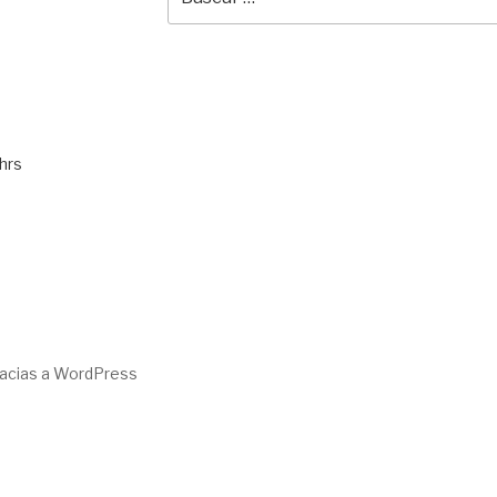
por:
hrs
racias a WordPress