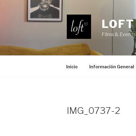
Saltar
al
contenido
LOFT
Films & Events
Inicio
Información General
IMG_0737-2