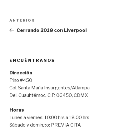
Navegación
Entrada
ANTERIOR
de
anterior:
Cerrando 2018 con Liverpool
entradas
ENCUÉNTRANOS
Dirección
Pino #450
Col. Santa María Insurgentes/Atlampa
Del. Cuauhtémoc, C.P. 06450, CDMX
Horas
Lunes a viernes: 10:00 hrs a 18.00 hrs
Sábado y domingo: PREVIA CITA