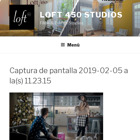
Saltar
al
LOFT 450 STUDIOS
contenido
Films & Events Studios
Menú
Captura de pantalla 2019-02-05 a
la(s) 11.23.15