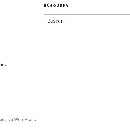
BÚSQUEDA
Buscar
por:
hrs
racias a WordPress