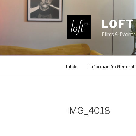
Saltar
al
contenido
LOFT
Films & Events
Inicio
Información General
IMG_4018