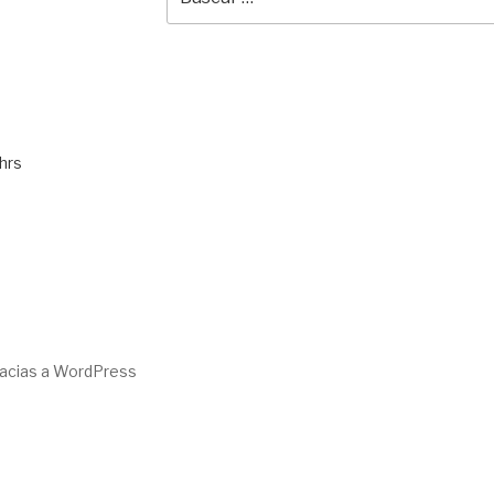
por:
hrs
racias a WordPress