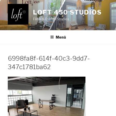
Saltar
al
LOFT 450 STUDIOS
contenido
Films & Events Studios
Menú
6998fa8f-614f-40c3-9dd7-
347c1781ba62