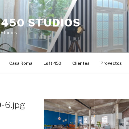
 450 STUDIOS
 Studios
Casa Roma
Loft 450
Clientes
Proyectos
-6.jpg