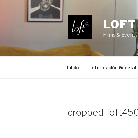
Saltar
al
contenido
LOFT
Films & Events
Inicio
Información General
cropped-loft450