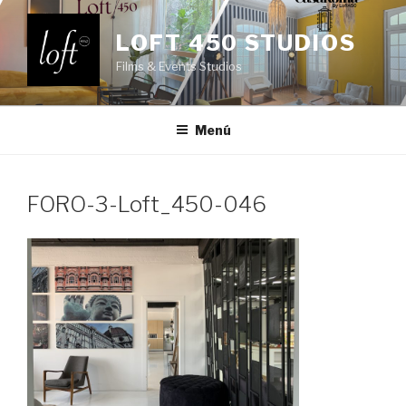
Saltar
al
LOFT 450 STUDIOS
contenido
Films & Events Studios
Menú
FORO-3-Loft_450-046