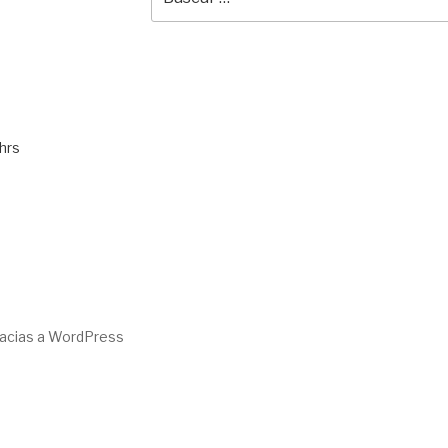
por:
hrs
racias a WordPress