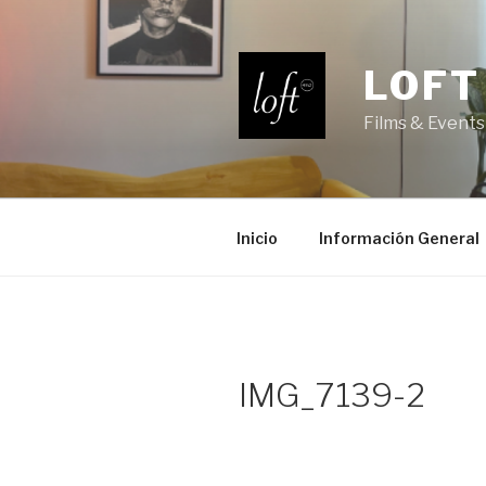
Saltar
al
contenido
LOFT
Films & Events
Inicio
Información General
IMG_7139-2