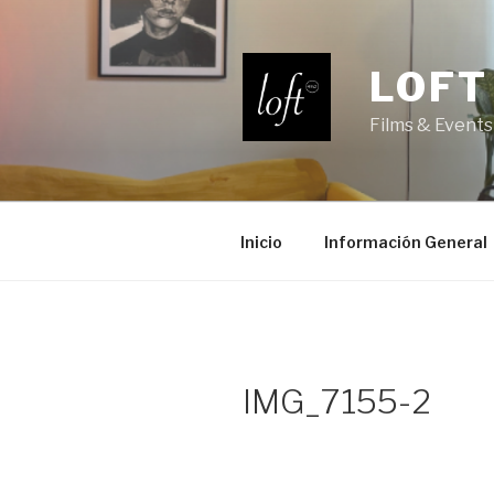
Saltar
al
contenido
LOFT
Films & Events
Inicio
Información General
IMG_7155-2