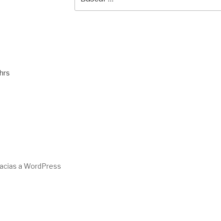
por:
hrs
racias a WordPress