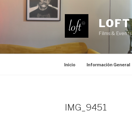
Saltar
al
contenido
LOFT
Films & Events
Inicio
Información General
IMG_9451