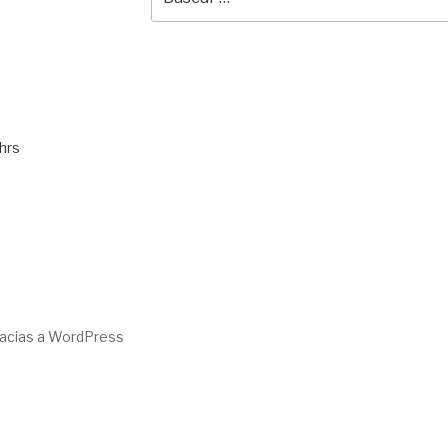
por:
hrs
racias a WordPress