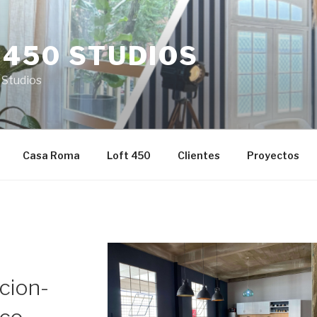
 450 STUDIOS
 Studios
Casa Roma
Loft 450
Clientes
Proyectos
cion-