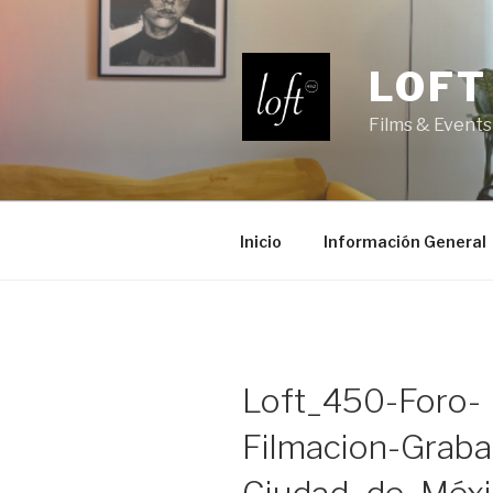
Saltar
al
contenido
LOFT
Films & Events
Inicio
Información General
Loft_450-Foro-
Filmacion-Graba