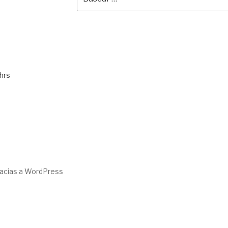
por:
hrs
racias a WordPress