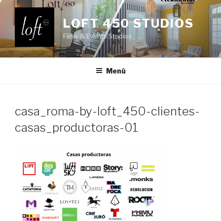
Saltar
al
LOFT 450 STUDIOS
contenido
Films & Events Studios
Menú
casa_roma-by-loft_450-clientes-
casas_productoras-01