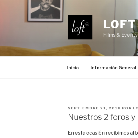
Saltar
al
contenido
LOFT
Films & Events
Inicio
Información General
PUBLICADO
SEPTIEMBRE 21, 2018
POR
L
EL
Nuestros 2 foros 
En esta ocasión recibimos al