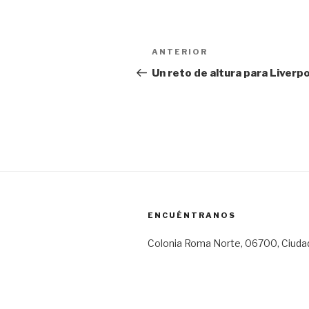
Navegación
Entrada
ANTERIOR
de
anterior:
Un reto de altura para Liverp
entradas
ENCUÉNTRANOS
Colonia Roma Norte, 06700, Ciuda