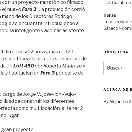
ó con un proyecto maratónico filmado
Del. Cuauhtém
y el nuevo
Foro 3
. La producción corrió
Horas
la mano de los Directores Rodrigo
Lunes a vierne
ogle se encuentra introduciendo a
Sábado y domi
bocina inteligente y además asistente
 1 día de casi 22 horas, más de 120
BÚSQUEDA
a simultánea, la primera se encargó de
Buscar
ada en
Loft 450
por Roberto Madrazo
y
por:
ala y habitación en
Foro 3
por parte de
ACERCA DE 
a cargo de Jorge Vujosevich «Vujo»
cilidad de construir los diferentes
By Alejandro A
fecta como multilocación, al tener 2
smo lugar.
e gran proyecto: