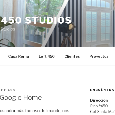
 450 STUDIOS
 Studios
Casa Roma
Loft 450
Clientes
Proyectos
ENCUÉNTRA
OFT 450
y Google Home
Dirección
Pino #450
 buscador más famoso del mundo, nos
Col. Santa Ma