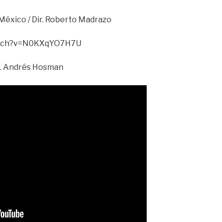
México / Dir. Roberto Madrazo
atch?v=N0KXqYO7H7U
ir. Andrés Hosman