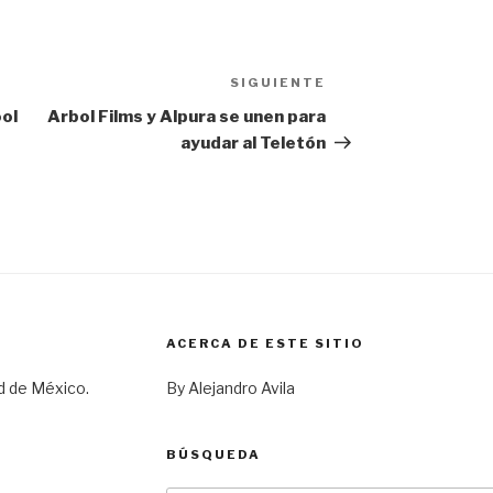
SIGUIENTE
Siguiente
entrada
ool
Arbol Films y Alpura se unen para
ayudar al Teletón
ACERCA DE ESTE SITIO
d de México.
By Alejandro Avila
BÚSQUEDA