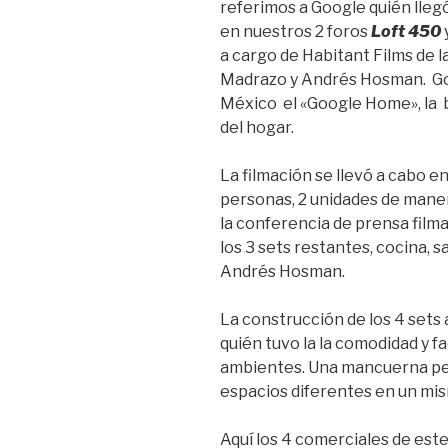
referimos a Google quién lleg
en nuestros 2 foros
Loft 450
a cargo de Habitant Films de 
Madrazo y Andrés Hosman. Go
México el «Google Home», la 
del hogar.
La filmación se llevó a cabo en
personas, 2 unidades de maner
la conferencia de prensa film
los 3 sets restantes, cocina, s
Andrés Hosman.
La construcción de los 4 sets 
quién tuvo la la comodidad y fa
ambientes. Una mancuerna per
espacios diferentes en un mi
Aquí los 4 comerciales de est