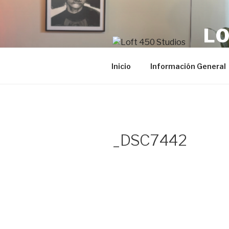
Saltar
al
LO
contenido
Films 
Inicio
Información General
_DSC7442