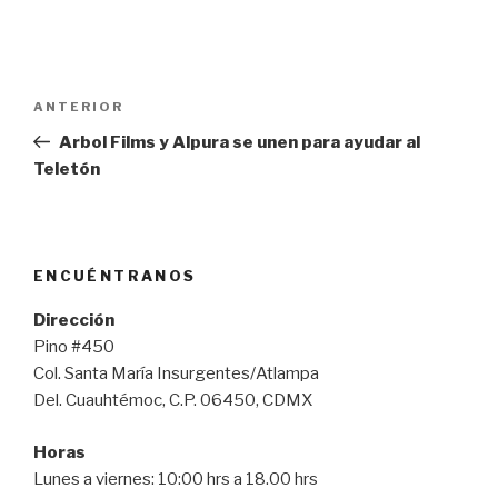
Navegación
Entrada
ANTERIOR
de
anterior:
Arbol Films y Alpura se unen para ayudar al
entradas
Teletón
ENCUÉNTRANOS
Dirección
Pino #450
Col. Santa María Insurgentes/Atlampa
Del. Cuauhtémoc, C.P. 06450, CDMX
Horas
Lunes a viernes: 10:00 hrs a 18.00 hrs