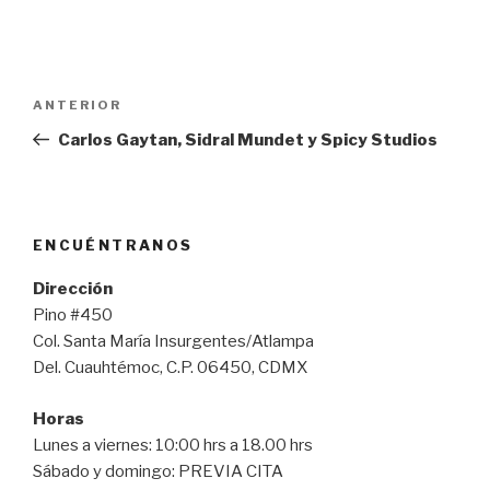
Navegación
Entrada
ANTERIOR
de
anterior:
Carlos Gaytan, Sidral Mundet y Spicy Studios
entradas
ENCUÉNTRANOS
Dirección
Pino #450
Col. Santa María Insurgentes/Atlampa
Del. Cuauhtémoc, C.P. 06450, CDMX
Horas
Lunes a viernes: 10:00 hrs a 18.00 hrs
Sábado y domingo: PREVIA CITA