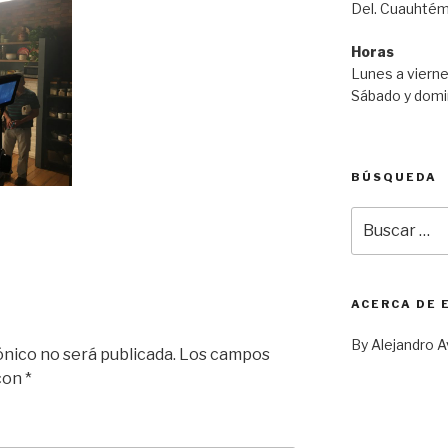
Del. Cuauhtém
Horas
Lunes a vierne
Sábado y domi
BÚSQUEDA
Buscar
por:
ACERCA DE 
By Alejandro A
ónico no será publicada.
Los campos
 con
*