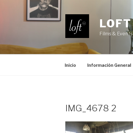
Saltar
al
contenido
LOFT
Films & Events
Inicio
Información General
IMG_4678 2