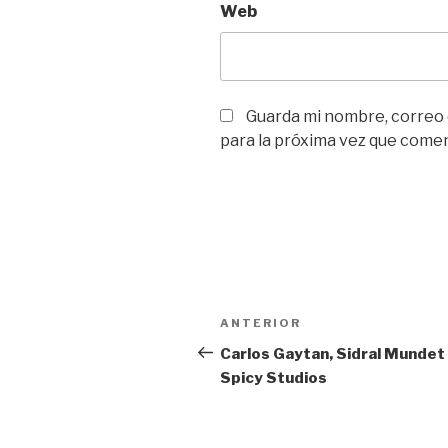
Web
Guarda mi nombre, correo
para la próxima vez que come
Navegación
Entrada
ANTERIOR
de
anterior:
Carlos Gaytan, Sidral Mundet
Spicy Studios
entradas