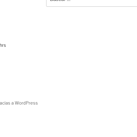
por:
hrs
racias a WordPress