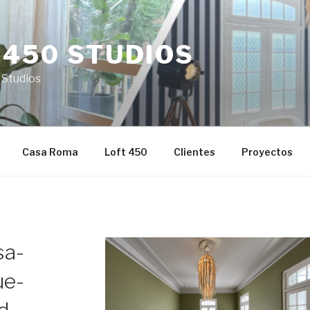
 450 STUDIOS
 Studios
Casa Roma
Loft 450
Clientes
Proyectos
sa-
ue-