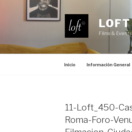
Saltar
al
contenido
LOFT
Films & Events
Inicio
Información General
11-Loft_450-Ca
Roma-Foro-Ven