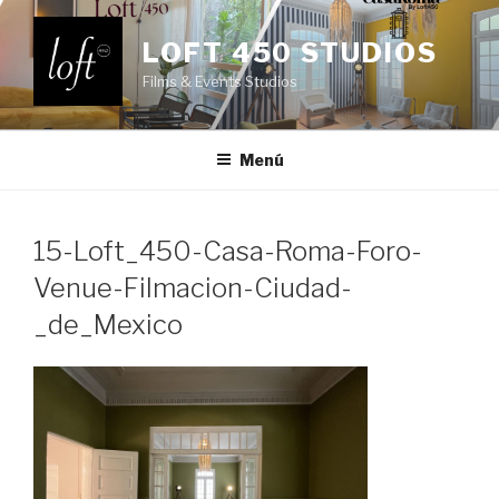
Saltar
al
LOFT 450 STUDIOS
contenido
Films & Events Studios
Menú
15-Loft_450-Casa-Roma-Foro-
Venue-Filmacion-Ciudad-
_de_Mexico