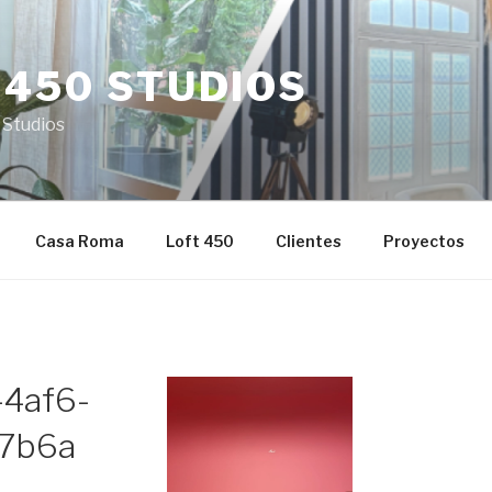
 450 STUDIOS
 Studios
Casa Roma
Loft 450
Clientes
Proyectos
-4af6-
7b6a