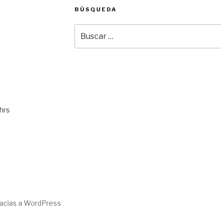
BÚSQUEDA
Buscar
por:
hrs
racias a WordPress