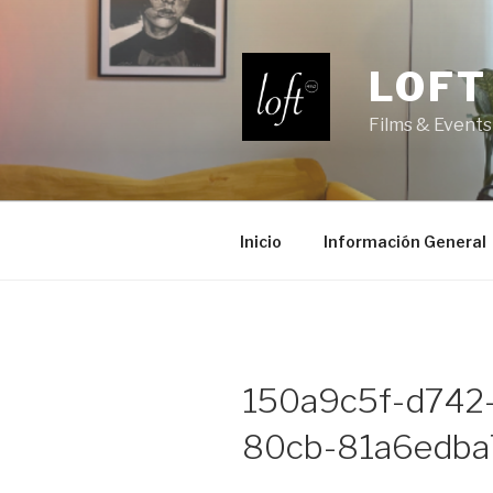
Saltar
al
contenido
LOFT
Films & Events
Inicio
Información General
150a9c5f-d742
80cb-81a6edba