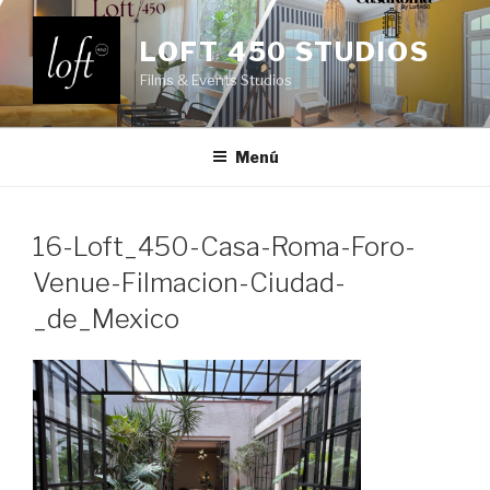
Saltar
al
LOFT 450 STUDIOS
contenido
Films & Events Studios
Menú
16-Loft_450-Casa-Roma-Foro-
Venue-Filmacion-Ciudad-
_de_Mexico