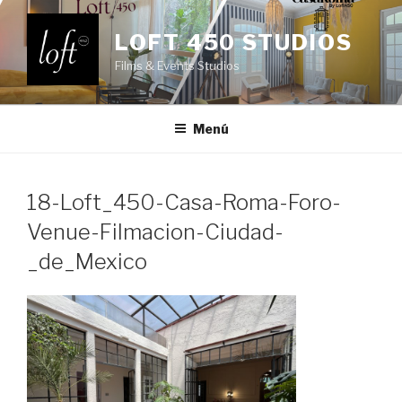
Saltar
al
LOFT 450 STUDIOS
contenido
Films & Events Studios
Menú
18-Loft_450-Casa-Roma-Foro-
Venue-Filmacion-Ciudad-
_de_Mexico