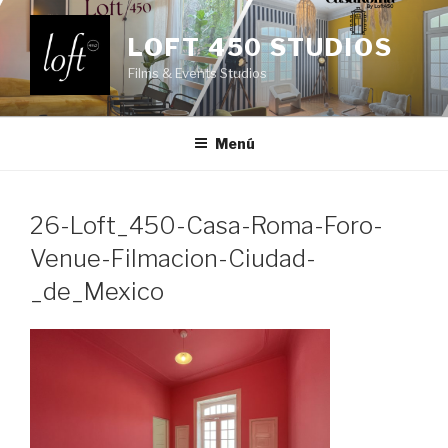
Saltar
al
LOFT 450 STUDIOS
contenido
Films & Events Studios
Menú
26-Loft_450-Casa-Roma-Foro-
Venue-Filmacion-Ciudad-
_de_Mexico