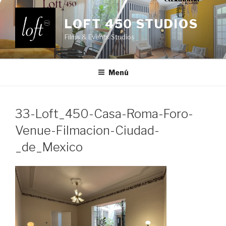
Saltar
al
LOFT 450 STUDIOS
contenido
Films & Events Studios
Menú
33-Loft_450-Casa-Roma-Foro-
Venue-Filmacion-Ciudad-
_de_Mexico