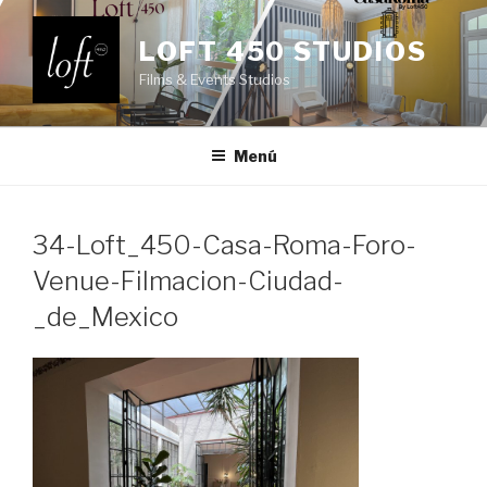
Saltar
al
LOFT 450 STUDIOS
contenido
Films & Events Studios
Menú
34-Loft_450-Casa-Roma-Foro-
Venue-Filmacion-Ciudad-
_de_Mexico