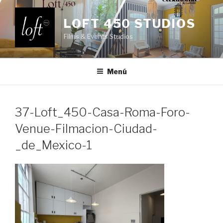
Saltar
al
LOFT 450 STUDIOS
contenido
Films & Events Studios
Menú
37-Loft_450-Casa-Roma-Foro-
Venue-Filmacion-Ciudad-
_de_Mexico-1