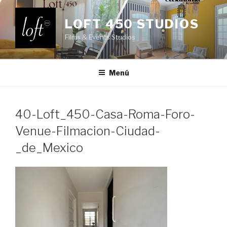
Saltar
al
LOFT 450 STUDIOS
contenido
Films & Events Studios
Menú
40-Loft_450-Casa-Roma-Foro-
Venue-Filmacion-Ciudad-
_de_Mexico