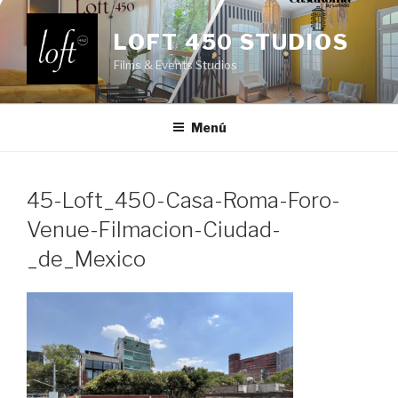
Saltar
al
LOFT 450 STUDIOS
contenido
Films & Events Studios
Menú
45-Loft_450-Casa-Roma-Foro-
Venue-Filmacion-Ciudad-
_de_Mexico