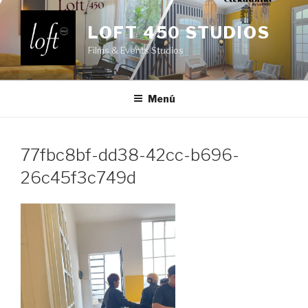
Saltar
al
LOFT 450 STUDIOS
contenido
Films & Events Studios
Menú
77fbc8bf-dd38-42cc-b696-
26c45f3c749d