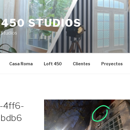
 450 STUDIOS
 Studios
Casa Roma
Loft 450
Clientes
Proyectos
-4ff6-
6bdb6