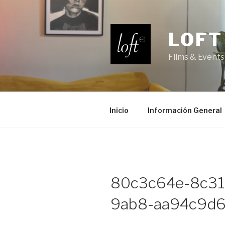
Saltar
al
contenido
LOFT
Films & Events
Inicio
Información General
80c3c64e-8c31
9ab8-aa94c9d