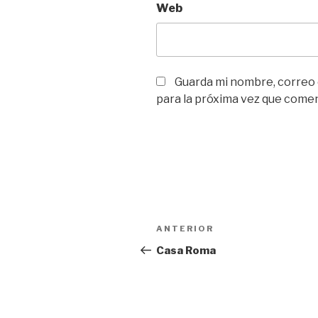
Web
Guarda mi nombre, correo
para la próxima vez que come
Navegación
Entrada
ANTERIOR
de
anterior:
Casa Roma
entradas