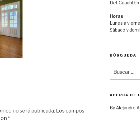
Del. Cuauhtém
Horas
Lunes a vierne
Sábado y domi
BÚSQUEDA
Buscar
por:
ACERCA DE 
By Alejandro A
ónico no será publicada.
Los campos
 con
*