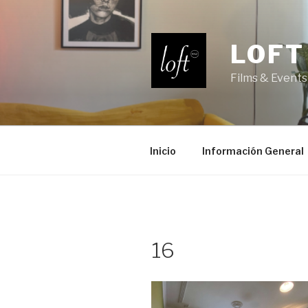
Saltar
al
contenido
LOFT
Films & Events
Inicio
Información General
16