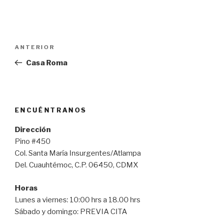
Navegación
Entrada
ANTERIOR
de
anterior:
Casa Roma
entradas
ENCUÉNTRANOS
Dirección
Pino #450
Col. Santa María Insurgentes/Atlampa
Del. Cuauhtémoc, C.P. 06450, CDMX
Horas
Lunes a viernes: 10:00 hrs a 18.00 hrs
Sábado y domingo: PREVIA CITA