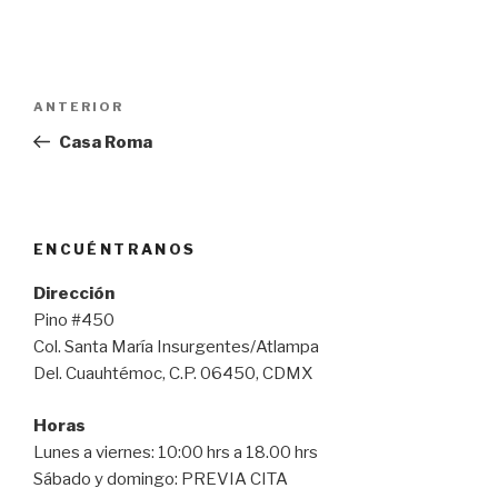
Navegación
Entrada
ANTERIOR
de
anterior:
Casa Roma
entradas
ENCUÉNTRANOS
Dirección
Pino #450
Col. Santa María Insurgentes/Atlampa
Del. Cuauhtémoc, C.P. 06450, CDMX
Horas
Lunes a viernes: 10:00 hrs a 18.00 hrs
Sábado y domingo: PREVIA CITA