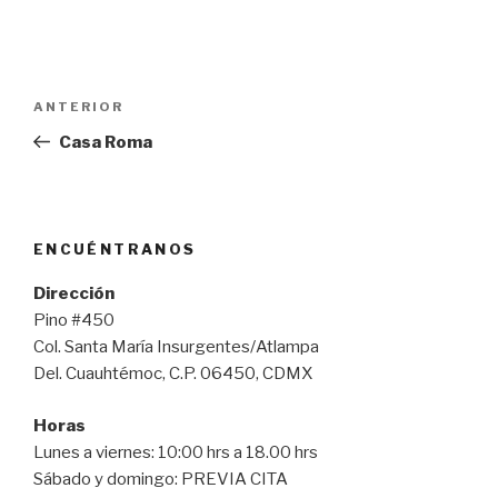
Navegación
Entrada
ANTERIOR
de
anterior:
Casa Roma
entradas
ENCUÉNTRANOS
Dirección
Pino #450
Col. Santa María Insurgentes/Atlampa
Del. Cuauhtémoc, C.P. 06450, CDMX
Horas
Lunes a viernes: 10:00 hrs a 18.00 hrs
Sábado y domingo: PREVIA CITA