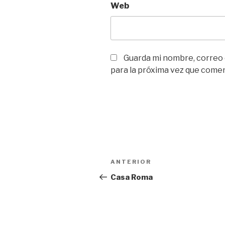
Web
Guarda mi nombre, correo
para la próxima vez que come
Navegación
Entrada
ANTERIOR
de
anterior:
Casa Roma
entradas