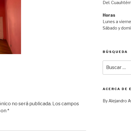
Del. Cuauhtém
Horas
Lunes a vierne
Sábado y domi
BÚSQUEDA
Buscar
por:
ACERCA DE 
By Alejandro A
ónico no será publicada.
Los campos
 con
*