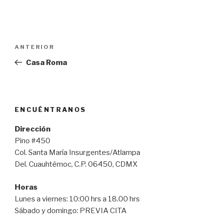
Navegación
Entrada
ANTERIOR
de
anterior:
Casa Roma
entradas
ENCUÉNTRANOS
Dirección
Pino #450
Col. Santa María Insurgentes/Atlampa
Del. Cuauhtémoc, C.P. 06450, CDMX
Horas
Lunes a viernes: 10:00 hrs a 18.00 hrs
Sábado y domingo: PREVIA CITA