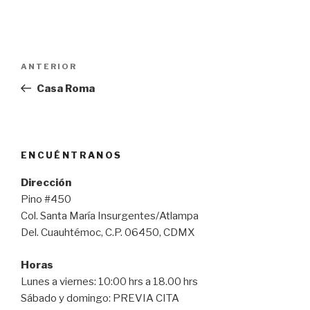
Navegación
Entrada
ANTERIOR
de
anterior:
Casa Roma
entradas
ENCUÉNTRANOS
Dirección
Pino #450
Col. Santa María Insurgentes/Atlampa
Del. Cuauhtémoc, C.P. 06450, CDMX
Horas
Lunes a viernes: 10:00 hrs a 18.00 hrs
Sábado y domingo: PREVIA CITA