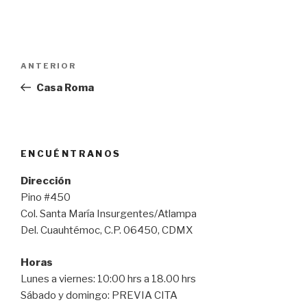
Navegación
Entrada
ANTERIOR
de
anterior:
Casa Roma
entradas
ENCUÉNTRANOS
Dirección
Pino #450
Col. Santa María Insurgentes/Atlampa
Del. Cuauhtémoc, C.P. 06450, CDMX
Horas
Lunes a viernes: 10:00 hrs a 18.00 hrs
Sábado y domingo: PREVIA CITA