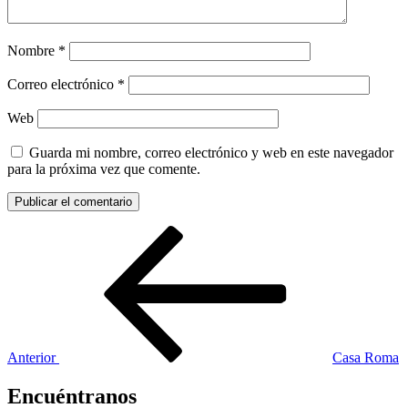
Nombre
*
Correo electrónico
*
Web
Guarda mi nombre, correo electrónico y web en este navegador
para la próxima vez que comente.
Navegación
Entrada
anterior:
de
entradas
Anterior
Casa Roma
Encuéntranos