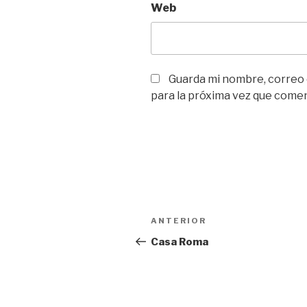
Web
Guarda mi nombre, correo
para la próxima vez que come
Navegación
Entrada
ANTERIOR
de
anterior:
Casa Roma
entradas