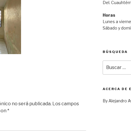
Del. Cuauhtém
Horas
Lunes a vierne
Sábado y domi
BÚSQUEDA
Buscar
por:
ACERCA DE 
By Alejandro A
ónico no será publicada.
Los campos
 con
*