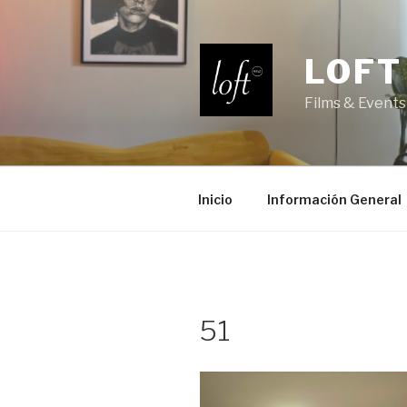
Saltar
al
contenido
LOFT
Films & Events
Inicio
Información General
51