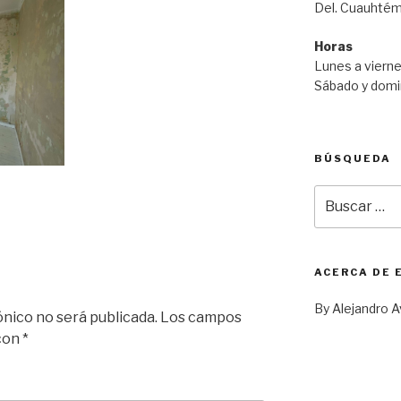
Del. Cuauhtém
Horas
Lunes a vierne
Sábado y domi
BÚSQUEDA
Buscar
por:
ACERCA DE 
By Alejandro A
ónico no será publicada.
Los campos
 con
*