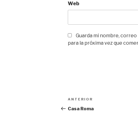
Web
Guarda mi nombre, correo
para la próxima vez que come
Navegación
Entrada
ANTERIOR
de
anterior:
Casa Roma
entradas