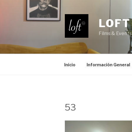
Saltar
al
contenido
LOFT
Films & Events
Inicio
Información General
53