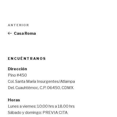
Navegación
Entrada
ANTERIOR
de
anterior:
Casa Roma
entradas
ENCUÉNTRANOS
Dirección
Pino #450
Col. Santa María Insurgentes/Atlampa
Del. Cuauhtémoc, C.P. 06450, CDMX
Horas
Lunes a viernes: 10:00 hrs a 18.00 hrs
Sábado y domingo: PREVIA CITA