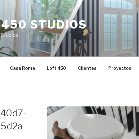
 450 STUDIOS
 Studios
Casa Roma
Loft 450
Clientes
Proyectos
-40d7-
e5d2a