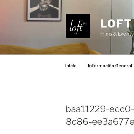
Saltar
al
contenido
LOFT
Films & Events
Inicio
Información General
baa11229-edc0
8c86-ee3a677