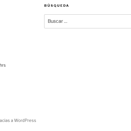
BÚSQUEDA
Buscar
por:
hrs
racias a WordPress