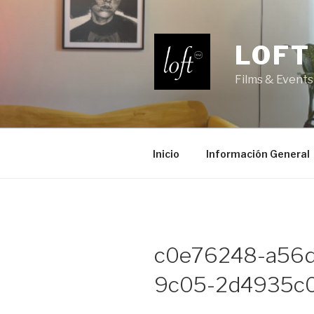
Saltar
al
contenido
LOFT
Films & Events
Inicio
Información General
c0e76248-a56d
9c05-2d4935c