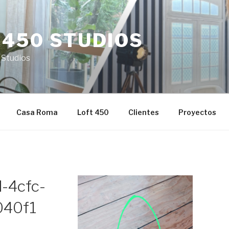
 450 STUDIOS
 Studios
Casa Roma
Loft 450
Clientes
Proyectos
-4cfc-
040f1