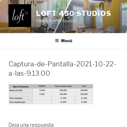
Saltar
al
LOFT 450 STUDIOS
contenido
Films & Events Studios
Menú
Captura-de-Pantalla-2021-10-22-
a-las-9.13.00
Deja una respuesta