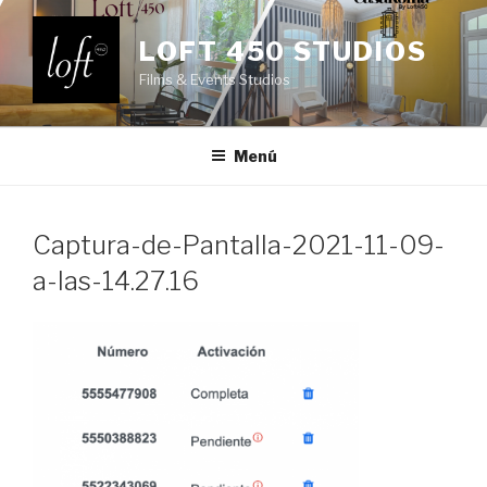
Saltar
al
LOFT 450 STUDIOS
contenido
Films & Events Studios
Menú
Captura-de-Pantalla-2021-11-09-
a-las-14.27.16